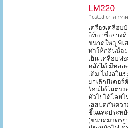
LM220
Posted on มกราค
เครื่องเคลือบ
อีพ็อกซี่อย่าง
ขนาดใหญ่พิเศ
ทำให้กลิ่นน้อ
เย็น เคลือบฟอ
หลังได้ มีหล
เดิม ไม่งอใน
ยกเลิกมิเตอร์ต
ร้อนได้ไม่ตรง
ทั่วไปได้โดย
เลสปิดกันความ
ขึ้นและประหยั
(ขนาดมาตรฐาน
ประหยัดไฟ สา