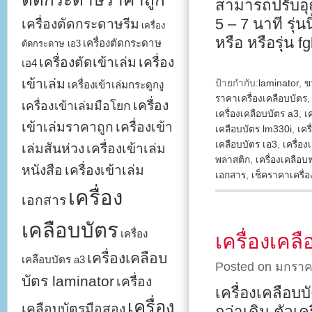
สามารถปรับอุณ
5 – 7 นาที รุ่น
เครื่องตัดกระดาษรีม
เครื่อง
หรือ หรือรุ่น 
เครื่องตัดกระดาษ
ตัดกระดาษ เอ3
เครื่องตัดเข้าเล่ม
เครื่อง
เอ4
เข้าเล่ม
ป้ายกำกับ:
laminator
,
ข
เครื่องเข้าเล่มกระดูกงู
ราคาเครื่องเคลือบบัตร
เครื่อง
เครื่องเข้าเล่มมือโยก
เครื่องเคลือบบัตร a3
,
เ
เข้าเล่มราคาถูก
เครื่องเข้า
เคลือบบัตร lm330i
,
เคร
เคลือบบัตร เอ3
,
เครื่อ
เล่มสันห่วง
เครื่องเข้าเล่ม
พลาสติก
,
เครื่องเคลือบ
หนังสือ
เครื่องเข้าเล่ม
เอกสาร
,
เช็คราคาเครื่อ
เครื่อง
เอกสาร
เคลือบบัตร
เครื่อง
เครื่องเค
เครื่องเคลือบ
เคลือบบัตร a3
Posted on มกราค
บัตร laminator
เครื่อง
เครื่องเคลือบบ
เครื่อง
เคลือบบัตรมือสอง
กว่าเดิม ตัวเ