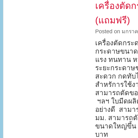
เครื่องตั
(แถมฟรี)
Posted on มกราค
เครื่องตัดกระ
กระดาษขนาด A
แรง ทนทาน หน้
ระยะกระดาษชน
สะดวก กดทับได
สำหรัการใช้งา
สามารถตัดขอบง
ฯลฯ ใบมีดผลิ
อย่างดี สามาร
มม. สามารถตั
ขนาดใหญ่ขึ้น 
บาท