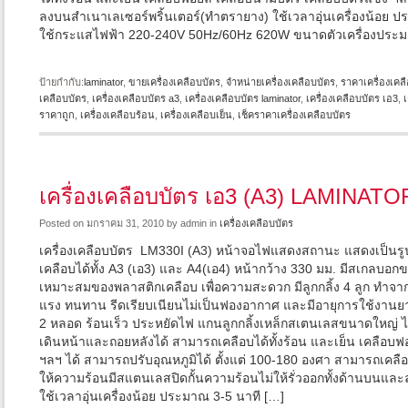
ลงบนสำเนาเลเซอร์พริ้นเตอร์(ทำตรายาง) ใช้เวลาอุ่นเครื่องน้อย 
ใช้กระแสไฟฟ้า 220-240V 50Hz/60Hz 620W ขนาดตัวเครื่องประ
ป้ายกำกับ:
laminator
,
ขายเครื่องเคลือบบัตร
,
จำหน่ายเครื่องเคลือบบัตร
,
ราคาเครื่องเคล
เคลือบบัตร
,
เครื่องเคลือบบัตร a3
,
เครื่องเคลือบบัตร laminator
,
เครื่องเคลือบบัตร เอ3
,
เ
ราคาถูก
,
เครื่องเคลือบร้อน
,
เครื่องเคลือบเย็น
,
เช็คราคาเครื่องเคลือบบัตร
เครื่องเคลือบบัตร เอ3 (A3) LAMINATO
Posted on มกราคม 31, 2010 by admin in
เครื่องเคลือบบัตร
เครื่องเคลือบบัตร LM330I (A3) หน้าจอไฟแสดงสถานะ แสดงเป็นร
เคลือบได้ทั้ง A3 (เอ3) และ A4(เอ4) หน้ากว้าง 330 มม. มีสเกลบ
เหมาะสมของพลาสติกเคลือบ เพื่อความสะดวก มีลูกกลิ้ง 4 ลูก ทำจากเพ
แรง ทนทาน รีดเรียบเนียนไม่เป็นฟองอากาศ และมีอายุการใช้ง
2 หลอด ร้อนเร็ว ประหยัดไฟ แกนลูกกลิ้งเหล็กสเตนเลสขนาดใหญ่ 
เดินหน้าและถอยหลังได้ สามารถเคลือบได้ทั้งร้อน และเย็น เคลือบฟ
ฯลฯ ได้ สามารถปรับอุณหภูมิได้ ตั้งแต่ 100-180 องศา สามารถเค
ให้ความร้อนมีสแตนเลสปิดกั้นความร้อนไม่ให้รั่วออกทั้งด้านบนและล
ใช้เวลาอุ่นเครื่องน้อย ประมาณ 3-5 นาที […]