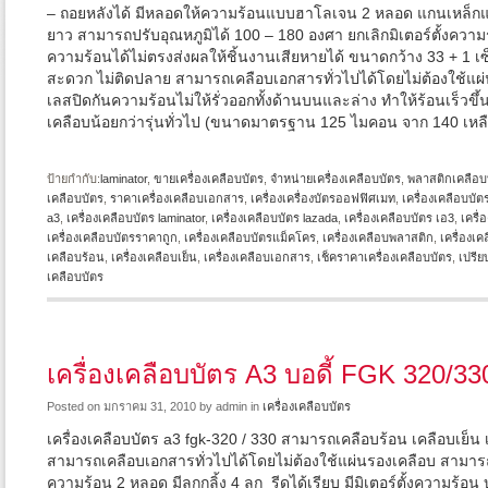
– ถอยหลังได้ มีหลอดให้ความร้อนแบบฮาโลเจน 2 หลอด แกนเหล็กแ
ยาว สามารถปรับอุณหภูมิได้ 100 – 180 องศา ยกเลิกมิเตอร์ตั้งความร้อน
ความร้อนได้ไม่ตรงส่งผลให้ชิ้นงานเสียหายได้ ขนาดกว้าง 33 + 1 เซ็
สะดวก ไม่ติดปลาย สามารถเคลือบเอกสารทั่วไปได้โดยไม่ต้องใช้แ
เลสปิดกันความร้อนไม่ให้รั่วออกทั้งด้านบนและล่าง ทำให้ร้อนเร็วข
เคลือบน้อยกว่ารุ่นทั่วไป (ขนาดมาตรฐาน 125 ไมคอน จาก 140 เหล
ป้ายกำกับ:
laminator
,
ขายเครื่องเคลือบบัตร
,
จำหน่ายเครื่องเคลือบบัตร
,
พลาสติกเคลือบ
เคลือบบัตร
,
ราคาเครื่องเคลือบเอกสาร
,
เครื่องเครื่องบัตรออฟฟิศเมท
,
เครื่องเคลือบบัต
a3
,
เครื่องเคลือบบัตร laminator
,
เครื่องเคลือบบัตร lazada
,
เครื่องเคลือบบัตร เอ3
,
เครื่
เครื่องเคลือบบัตรราคาถูก
,
เครื่องเคลือบบัตรแม็คโคร
,
เครื่องเคลือบพลาสติก
,
เครื่องเ
เคลือบร้อน
,
เครื่องเคลือบเย็น
,
เครื่องเคลือบเอกสาร
,
เช็คราคาเครื่องเคลือบบัตร
,
เปรีย
เคลือบบัตร
เครื่องเคลือบบัตร A3 บอดี้ FGK 320/33
Posted on มกราคม 31, 2010 by admin in
เครื่องเคลือบบัตร
เครื่องเคลือบบัตร a3 fgk-320 / 330 สามารถเคลือบร้อน เคลือบเย็น 
สามารถเคลือบเอกสารทั่วไปได้โดยไม่ต้องใช้แผ่นรองเคลือบ สามารถ
ความร้อน 2 หลอด มีลูกกลิ้ง 4 ลูก รีดได้เรียบ มีมิเตอร์ตั้งความร้อน บ