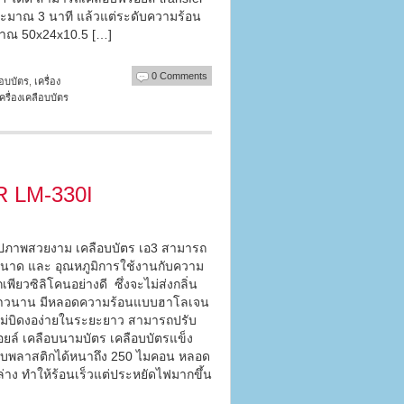
ประมาณ 3 นาที แล้วแต่ระดับความร้อน
มาณ 50x24x10.5 […]
0 Comments
ือบบัตร
,
เครื่อง
ครื่องเคลือบบัตร
R LM-330I
ูปภาพสวยงาม เคลือบบัตร เอ3 สามารถ
อกขนาด และ อุณหภูมิการใช้งานกับความ
ียวซิลิโคนอย่างดี ซึ่งจะไม่ส่งกลิ่น
านยาวนาน มีหลอดความร้อนแบบฮาโลเจน
ไม่บิดงอง่ายในระยะยาว สามารถปรับ
อยล์ เคลือบนามบัตร เคลือบบัตรแข็ง
ลือบพลาสติกได้หนาถึง 250 ไมคอน หลอด
่าง ทำให้ร้อนเร็วแต่ประหยัดไฟมากขึ้น