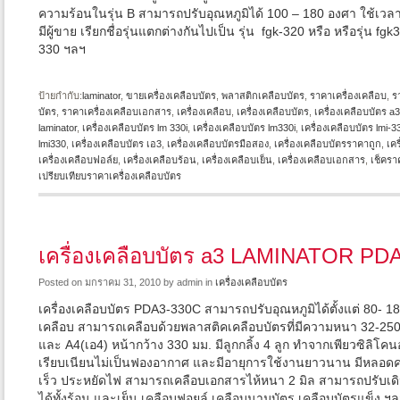
ความร้อนในรุ่น B สามารถปรับอุณหภูมิได้ 100 – 180 องศา ใช้เวลาอุ
มีผู้ขาย เรียกชื่อรุ่นแตกต่างกันไปเป็น รุ่น fgk-320 หรือ หรือรุ่น fg
330 ฯลฯ
ป้ายกำกับ:
laminator
,
ขายเครื่องเคลือบบัตร
,
พลาสติกเคลือบบัตร
,
ราคาเครื่องเคลือบ
,
ร
บัตร
,
ราคาเครื่องเคลือบเอกสาร
,
เครื่องเคลือบ
,
เครื่องเคลือบบัตร
,
เครื่องเคลือบบัตร a3
laminator
,
เครื่องเคลือบบัตร lm 330i
,
เครื่องเคลือบบัตร lm330i
,
เครื่องเคลือบบัตร lmi-3
lmi330
,
เครื่องเคลือบบัตร เอ3
,
เครื่องเคลือบบัตรมือสอง
,
เครื่องเคลือบบัตรราคาถูก
,
เค
เครื่องเคลือบฟอล์ย
,
เครื่องเคลือบร้อน
,
เครื่องเคลือบเย็น
,
เครื่องเคลือบเอกสาร
,
เช็ครา
เปรียบเทียบราคาเครื่องเคลือบบัตร
เครื่องเคลือบบัตร a3 LAMINATOR PD
Posted on มกราคม 31, 2010 by admin in
เครื่องเคลือบบัตร
เครื่องเคลือบบัตร PDA3-330C สามารถปรับอุณหภูมิได้ตั้งแต่ 80- 1
เคลือบ สามารถเคลือบด้วยพลาสติคเคลือบบัตรที่มีความหนา 32-250 
และ A4(เอ4) หน้ากว้าง 330 มม. มีลูกกลิ้ง 4 ลูก ทำจากเพียวซิลิโคนอ
เรียบเนียนไม่เป็นฟองอากาศ และมีอายุการใช้งานยาวนาน มีหลอ
เร็ว ประหยัดไฟ สามารถเคลือบเอกสารไห้หนา 2 มิล สามารถปรับเด
ได้ทั้งร้อน และเย็น เคลือบฟอยล์ เคลือบนามบัตร เคลือบบัตรแข็ง ฯ