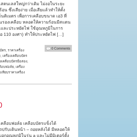
สตนเลสใหญ่กว่าเดิม ไม่งอในระยะ
 ซึ่งเสียง่าย เมื่อเสียแล้วทำให้ตั้ง
นติเมตร เพื่อการเคลือบขนาด เอ3 ที่
ผ่นรองเคลือบ หลอดให้ความร้อนมีสแตน
ึ้นและประหยัดไฟ ใช้อุณหภูมิในการ
ือ 110 องศา) ทำให้ประหยัดไฟ […]
0 Comments
บัตร
,
ราคาเครื่อง
ร
,
เครื่องเคลือบบัตร
องเคลือบบัตรมือสอง
,
คลือบฟอล์ย
,
เครื่อง
บเทียบราคาเครื่อง
0
เคลือบฟอล์ย เคลือบบัตรแข็งได้
ปรับเดินหน้า – ถอยหลังได้ มีหลอดให้
อกอุณหภูมิในรุ่น a และไม่มีมิเตอร์ตั้ง