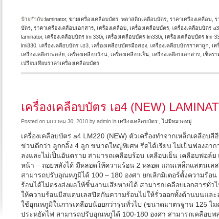
ป้ายกำกับ:
laminator
,
ขายเครื่องเคลือบบัตร
,
พลาสติกเคลือบบัตร
,
ราคาเครื่องเคลือบ
,
ร
บัตร
,
ราคาเครื่องเคลือบเอกสาร
,
เครื่องเคลือบ
,
เครื่องเคลือบบัตร
,
เครื่องเคลือบบัตร a3
laminator
,
เครื่องเคลือบบัตร lm 330i
,
เครื่องเคลือบบัตร lm330i
,
เครื่องเคลือบบัตร lmi-3
lmi330
,
เครื่องเคลือบบัตร เอ3
,
เครื่องเคลือบบัตรมือสอง
,
เครื่องเคลือบบัตรราคาถูก
,
เค
เครื่องเคลือบฟอล์ย
,
เครื่องเคลือบร้อน
,
เครื่องเคลือบเย็น
,
เครื่องเคลือบเอกสาร
,
เช็ครา
เปรียบเทียบราคาเครื่องเคลือบบัตร
เครื่องเคลือบบัตร เอ4 (NEW) LAMIN
Posted on มกราคม 30, 2010 by admin in
เครื่องเคลือบบัตร
,
ไม่มีหมวดหมู่
เครื่องเคลือบบัตร a4 LM220 (NEW) ตัวเครื่องทำจากเหล็กเคลือบสีอ
ข่วนดีกว่า ลูกกลิ้ง 4 ลูก ขนาดใหญ่พิเศษ รีดได้เรียบ ไม่เป็นฟองอา
ลงและไม่เป็นอันตราย สามารถเคลือบร้อน เคลือบเย็น เคลือบฟอล์ย 
หน้า – ถอยหลังได้ มีหลอดให้ความร้อน 2 หลอด แกนเหล็กแสตนเลส
สามารถปรับอุณหภูมิได้ 100 – 180 องศา ยกเลิกมิเตอร์ตั้งความร้อน ซึ่
ร้อนได้ไม่ตรงส่งผลให้ชิ้นงานเสียหายได้ สามารถเคลือบเอกสารทั่ว
ให้ความร้อนมีสแตนเลสปิดกันความร้อนไม่ให้รั่วออกทั้งด้านบนและล
ใช้อุณหภูมิในการเคลือบน้อยกว่ารุ่นทั่วไป (ขนาดมาตรฐาน 125 ไม
ประหยัดไฟ สามารถปรับอุณหภูได้ 100-180 องศา สามารถเคลือบพล