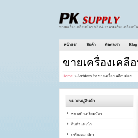
ขายเครื่องเคลือบบัตร A3 A4 ราคาเครื่องเคลือบบัต
หน้าแรก
สินค้า
ติดต่อเรา
Blog
ขายเครื่องเคลื
Home
» Archives for ขายเครื่องเคลือบบัตร
หมวดหมู่สินค้า
พลาสติกเคลือบบัตร
สินค้าแนะนำ
เครื่องตอกบัตร