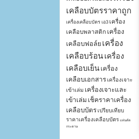
เคลือบบัตรราคาถูก
เครื่อง
เครื่องเคลือบบัตร เอ3
เครื่อง
เคลือบพลาสติก
เครื่อง
เคลือบฟอล์ย
เคลือบร้อน
เครื่อง
เคลือบเย็น
เครื่อง
เคลือบเอกสาร
เครื่องเจาะ
เครื่องเจาะและ
เข้าเล่ม
เข้าเล่ม
เช็คราคาเครื่อง
เคลือบบัตร
เปรียบเทียบ
ราคาเครื่องเคลือบบัตร
แท่นตัด
กระดาษ